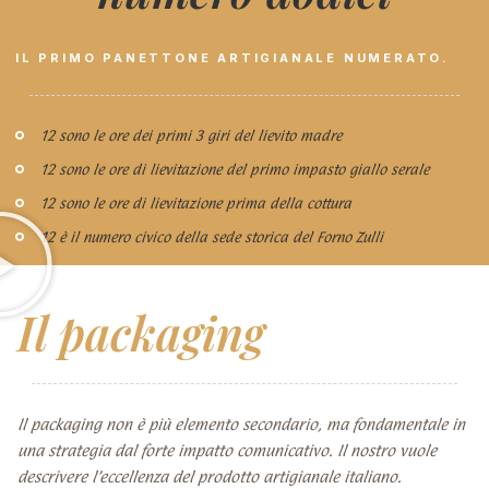
IL PRIMO PANETTONE ARTIGIANALE NUMERATO.
12 sono le ore dei primi 3 giri del lievito madre
12 sono le ore di lievitazione del primo impasto giallo serale
12 sono le ore di lievitazione prima della cottura
12 è il numero civico della sede storica del Forno Zulli
Il packaging
Il packaging non è più elemento secondario, ma fondamentale in
una strategia dal forte impatto comunicativo. Il nostro vuole
descrivere l’eccellenza del prodotto artigianale italiano.